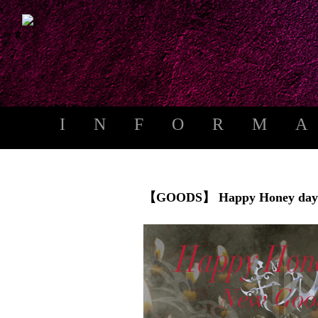
INFORM
【GOODS】 Happy Honey day 