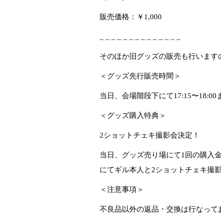
販売価格：￥
1,000
_ _ _ _ _ _ _ _ _ _ _ _ _ _
そのほか旧グッズの販売も行います
＜グッズ先行販売時間＞
当日、会場階段下にて
17:15
〜
18:00
＜グッズ購入特典＞
2
ショットチェキ撮影会決定！
当日、グッズ売り場にて
1
回の購入
にてギル本人と
2
ショットチェキ撮
＜注意事項＞
不良品以外の返品・交換は行なって