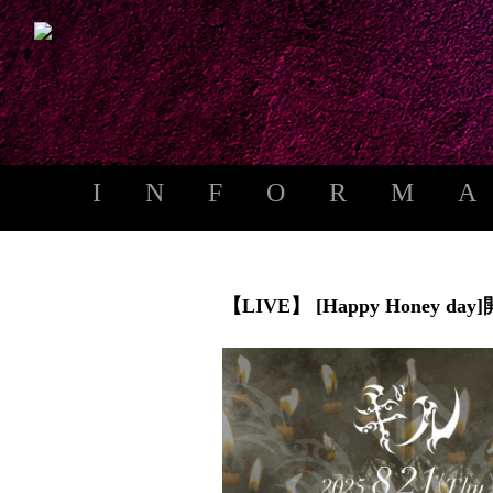
INFORM
【LIVE】 [Happy Honey day