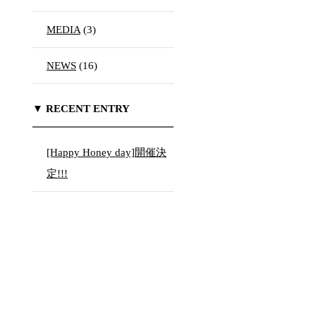
MEDIA
(3)
NEWS
(16)
▼ RECENT ENTRY
[Happy Honey day]開催決
定!!!