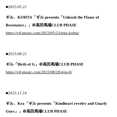
■2023.05.21
ギル、KOHTA「ギル presents「Unleash the Flame of
Resonance」」＠高田馬場CLUB PHASE
https://vif-music.com/2023/05/23/giru-kohta/
■2023.08.21
ギル「Birth of G」＠高田馬場CLUB PHASE
https://vif-music.com/2023/08/28/giru-8/
■2023.11.16
ギル、Kra「ギル presents「Kindheart revelry and Gnarly
Guys」」＠高田馬場CLUB PHASE