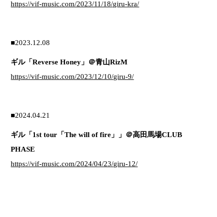
https://vif-music.com/2023/11/18/giru-kra/
■2023.12.08
ギル「Reverse Honey」＠青山RizM
https://vif-music.com/2023/12/10/giru-9/
■2024.04.21
ギル「1st tour「The will of fire」」＠高田馬場CLUB
PHASE
https://vif-music.com/2024/04/23/giru-12/