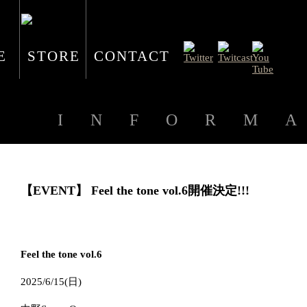
E
STORE
CONTACT
INFORM
【EVENT】 Feel the tone vol.6開催決定!!!
Feel the tone vol.6
2025/6/15(
日
)