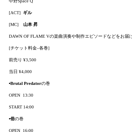
中野
Space Q
[ACT]
ギル
[MC]
山本 昇
DAWN OF FLAME Vの楽曲演奏や制作エピソードなどをお
[チケット料金
–
各巻]
前売り
¥3,500
当日
¥4,000
▪️
Brutal Predator
の巻
OPEN 13:30
START 14:00
▪️
俗
の巻
OPEN
16:00