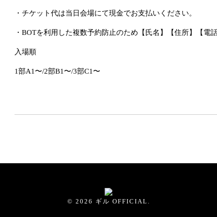
・チケット代は当日会場にて現金でお支払いください。
・
BOT
を利用した複数予約防止のため【氏名】【住所】【電
入場順
1
部
A1
〜
/2
部
B1
〜/3部C1〜
© 2026 ギル OFFICIAL.