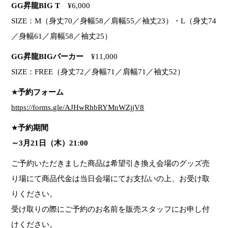
GG昇龍BIG T
¥6,000
SIZE：M（身丈70／身幅58／肩幅55／袖丈23）・L（身丈74
／身幅61／肩幅58／袖丈25）
GG昇龍BIGパーカー
¥11,000
SIZE：FREE（身丈72／身幅71／肩幅71／袖丈52）
★
予約フォーム
https://forms.gle/AJHwRhbRYMnWZjjV8
★
予約期間
～3月21日（木）21:00
ご予約いただきました商品は希望引き換え会場のグッズ売
り場にて商品代金は当日会場にてお支払いの上、お受け取
りください。
受け取りの際にご予約のお名前を販売スタッフにお申し付
けください。