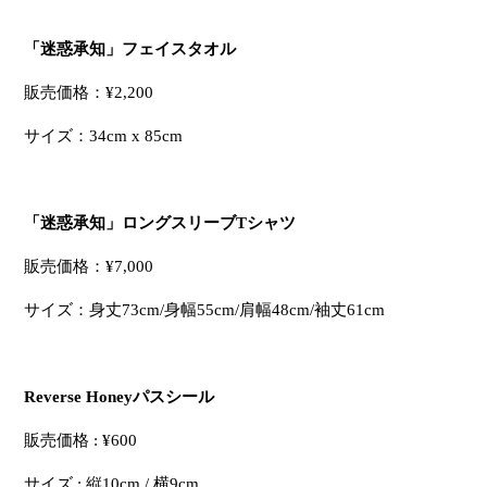
「迷惑承知」フェイスタオル
販売価格：
¥2,200
サイズ：34cm x 85cm
「迷惑承知」ロングスリーブ
T
シャツ
販売価格：
¥7,000
サイズ：身丈
73cm/
身幅
55cm/
肩幅
48cm/
袖丈
61cm
Reverse Honey
パスシール
販売価格
: ¥600
サイズ
:
縦
10cm /
横
9cm