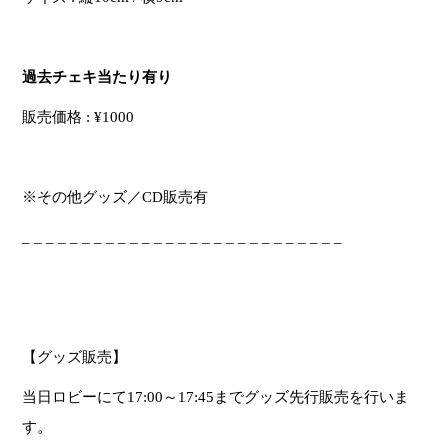
過去チェキ当たり有り
販売価格
: ¥1000
※
その他グッズ／
CD
販売有
_ _ _ _ _ _ _ _ _ _ _ _ _ _ _ _ _ _ _ _ _ _ _ _ _ _ _
【グッズ販売】
当日ロビーにて
17:00
～
17:45
までグッズ先行販売を行いま
す。