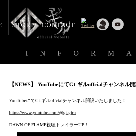
E
STORE
CONTACT
INFORM
【NEWS】 YouTubeにてGt-ギルoffcialチャンネル
YouTubeにてGt-ギルoffcialチャンネル開設いたしました！
https://www.youtube.com/@gt-giru
DAWN OF FLAME視聴トレイラーUP！