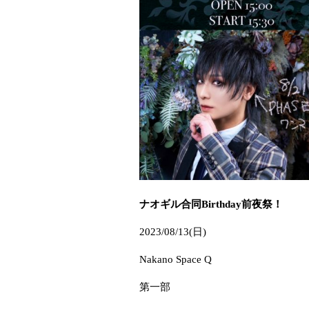
ナオギル合同
Birthday
前夜祭！
2023/08/13(
日
)
Nakano Space Q
第一部