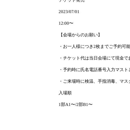
2023/07/01
12:00
〜
【会場からのお願い】
・お一人様につき
2
枚までご予約可
・チケット代は当日会場にて現金で
・予約時に氏名電話番号入力マスト
・ご来場時に検温、手指消毒、マス
入場順
1
部
A1
〜
/2
部
B1
〜